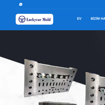
EV
BIZIM H