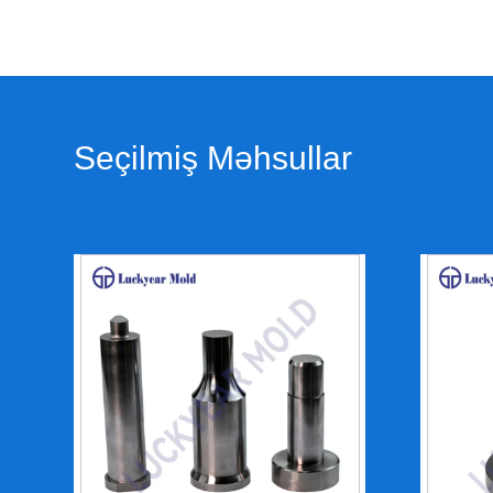
Seçilmiş Məhsullar