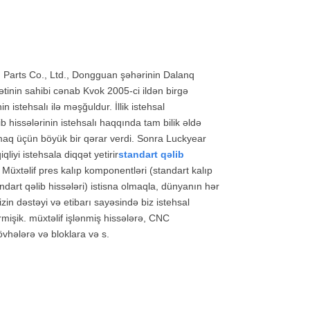
Parts Co., Ltd., Dongguan şəhərinin Dalanq
ətinin sahibi cənab Kvok 2005-ci ildən birgə
n istehsalı ilə məşğuldur. İllik istehsal
b hissələrinin istehsalı haqqında tam bilik əldə
urmaq üçün böyük bir qərar verdi. Sonra Luckyear
liyi istehsala diqqət yetirir
standart qəlib
. Müxtəlif pres kalıp komponentləri (standart kalıp
tandart qəlib hissələri) istisna olmaqla, dünyanın hər
zin dəstəyi və etibarı sayəsində biz istehsal
rmişik. müxtəlif işlənmiş hissələrə, CNC
lövhələrə və bloklara və s.