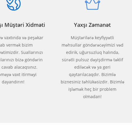
ı Müştəri Xidməti
Yaxşı Zəmanət
ə vaxtında və peşəkar
Müştərilərə keyfiyyətli
vab vermək bizim
məhsullar göndərəcəyimizi vəd
ətimizdir. Suallarınızı
edirik, uğursuzluq halında,
larınızı bizə göndərin
sürətli pulsuz dəyişdirmə təklif
z cavab alacaqsınız.
ediləcək və ya geri
məyə vaxt itirməyi
qaytarılacaqdır. Bizimlə
dayandırın!
biznesiniz təhlükəsizdir. Bizimlə
işləmək heç bir problem
olmadan!