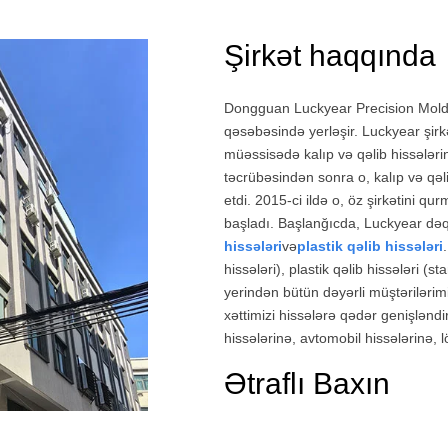
Şirkət haqqında
Dongguan Luckyear Precision Mold 
qəsəbəsində yerləşir. Luckyear şirk
müəssisədə kalıp və qəlib hissələrini
təcrübəsindən sonra o, kalıp və qəli
etdi. 2015-ci ildə o, öz şirkətini q
başladı. Başlanğıcda, Luckyear dəqiq
hissələri
və
plastik qəlib hissələri
hissələri), plastik qəlib hissələri (s
yerindən bütün dəyərli müştərilərimi
xəttimizi hissələrə qədər genişləndi
hissələrinə, avtomobil hissələrinə, 
Ətraflı Baxın