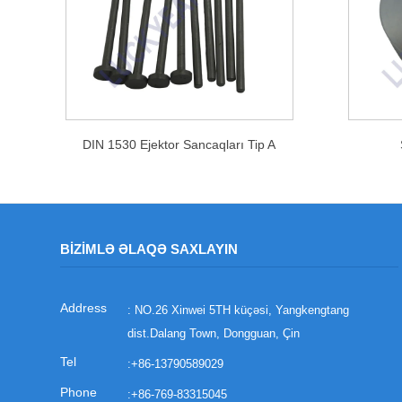
DIN 1530 Ejektor Sancaqları Tip A
BIZIMLƏ ƏLAQƏ SAXLAYIN
: NO.26 Xinwei 5TH küçəsi, Yangkengtang
dist.Dalang Town, Dongguan, Çin
:
+86-13790589029
:
+86-769-83315045