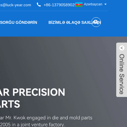
Azərbaycan
es@luck-year.com
+86-13790589029
SORĞU GÖNDƏRIN
BIZIMLƏ ƏLAQƏ SAXLAYIN