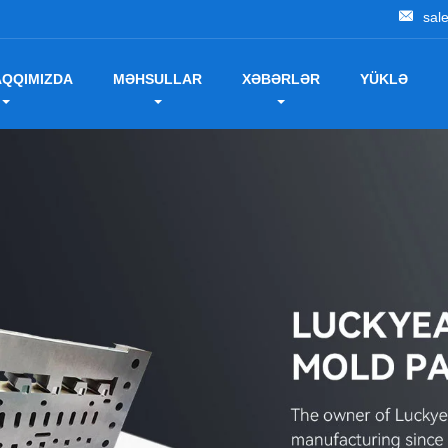
sal
AQQIMIZDA
MƏHSULLAR
XƏBƏRLƏR
YÜKLƏ