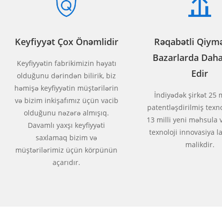
Keyfiyyət Çox Önəmlidir
Rəqabətli Qiymə
Bazarlarda Daha
Keyfiyyətin fabrikimizin həyatı
Edir
olduğunu dərindən bilirik, biz
həmişə keyfiyyətin müştərilərin
İndiyədək şirkət 25 
və bizim inkişafımız üçün vacib
patentləşdirilmiş texn
olduğunu nəzərə almışıq.
13 milli yeni məhsula v
Davamlı yaxşı keyfiyyəti
texnoloji innovasiya l
saxlamaq bizim və
malikdir.
müştərilərimiz üçün körpünün
açarıdır.