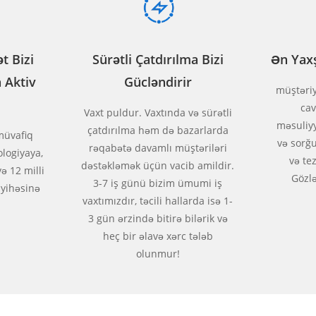
t Bizi
Sürətli Çatdırılma Bizi
Ən Yaxş
 Aktiv
Gücləndirir
müştəriy
ca
Vaxt puldur. Vaxtında və sürətli
məsuliyy
çatdırılma həm də bazarlarda
müvafiq
və sorğu
rəqabətə davamlı müştəriləri
ologiyaya,
və te
dəstəkləmək üçün vacib amildir.
ə 12 milli
Gözlə
3-7 iş günü bizim ümumi iş
ayihəsinə
vaxtımızdır, təcili hallarda isə 1-
3 gün ərzində bitirə bilərik və
heç bir əlavə xərc tələb
olunmur!