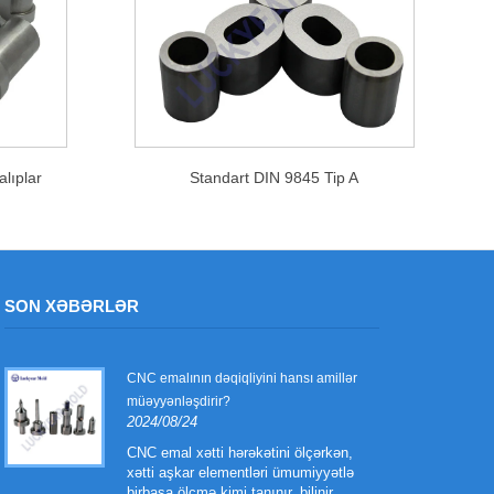
alıplar
Standart DIN 9845 Tip A
SON XƏBƏRLƏR
CNC emalının dəqiqliyini hansı amillər
müəyyənləşdirir?
2024/08/24
CNC emal xətti hərəkətini ölçərkən,
xətti aşkar elementləri ümumiyyətlə
birbaşa ölçmə kimi tanınır, bilinir.