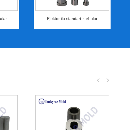
alar
Ejektor ilə standart zərbələr