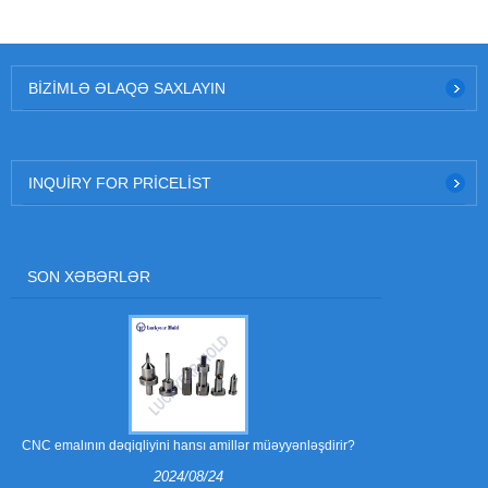
BIZIMLƏ ƏLAQƏ SAXLAYIN
INQUIRY FOR PRICELIST
SON XƏBƏRLƏR
CNC emalının dəqiqliyini hansı amillər müəyyənləşdirir?
Möhkəm hissəl
2024/08/24