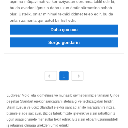
aşınma müqaviməti və korroziyadan qorunma təklif edir ki,
bu da avadanlığınızın daha uzun ömür sürməsinə səbəb
olur. Üstəlik, onlar minimal texniki xidmət tələb edir, bu da
onları zamanla qənaətcil bir həll edir.
Daha çox oxu
Sorğu göndərin
1
Luckyear Mold, əla xidmətimiz və münasib qiymətlərimizlə tanınan Çində
peşəkar Standart ejektor sancaqları istehsalçı və təchizatçıdan biridir.
Bizim xüsusi və ucuz Standart ejektor sancaqları ilə maraqlanırsınızsa,
bizimlə əlaqə saxlayın. Biz öz fabrikimizdə işləyirik və sizin rahatlığınız
üçün aşağı qiymətə məhsullar təklif edirik. Biz sizin etibarlı uzunmüddətli
iş ortağınız olmağa ürəkdən ümid edirik!