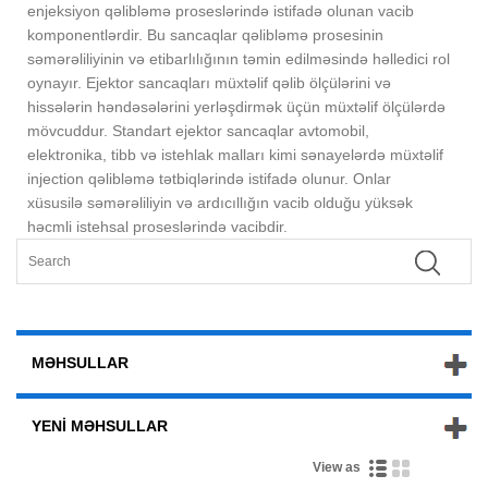
enjeksiyon qəlibləmə proseslərində istifadə olunan vacib
komponentlərdir. Bu sancaqlar qəlibləmə prosesinin
səmərəliliyinin və etibarlılığının təmin edilməsində həlledici rol
oynayır. Ejektor sancaqları müxtəlif qəlib ölçülərini və
hissələrin həndəsələrini yerləşdirmək üçün müxtəlif ölçülərdə
mövcuddur. Standart ejektor sancaqlar avtomobil,
elektronika, tibb və istehlak malları kimi sənayelərdə müxtəlif
injection qəlibləmə tətbiqlərində istifadə olunur. Onlar
xüsusilə səmərəliliyin və ardıcıllığın vacib olduğu yüksək
həcmli istehsal proseslərində vacibdir.
MƏHSULLAR
YENI MƏHSULLAR
View as