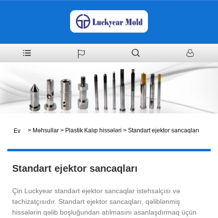
>
Məhsullar
>
Plastik Kalıp hissələri
>
Standart ejektor sancaqları
Ev
Standart ejektor sancaqları
Çin Luckyear standart ejektor sancaqlar istehsalçısı və
təchizatçısıdır. Standart ejektor sancaqları, qəliblənmiş
hissələrin qəlib boşluğundan atılmasını asanlaşdırmaq üçün